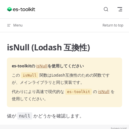
Skip to content
Menu
Return to top
isNull (Lodash 互換性)
es-toolkitの
isNull
を使用してください
この
関数はLodash互換性のための関数です
isNull
が、メインライブラリと同じ実装です。
代わりにより高速で現代的な
の
isNull
を
es-toolkit
使用してください。
値が
かどうかを確認します。
null
typescript