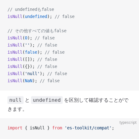
// undefinedもfalse
isNull
(
undefined
); 
// false
// その他すべての値もfalse
isNull
(
0
); 
// false
isNull
(
''
); 
// false
isNull
(
false
); 
// false
isNull
([]); 
// false
isNull
({}); 
// false
isNull
(
'null'
); 
// false
isNull
(
NaN
); 
// false
と
を区別して確認することがで
null
undefined
きます。
typescript
import
 { isNull } 
from
 'es-toolkit/compat'
;