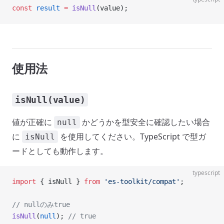
const
 result
 =
 isNull
(value);
使用法
isNull(value)
値が正確に
かどうかを型安全に確認したい場合
null
に
を使用してください。TypeScript で型ガ
isNull
ードとしても動作します。
typescript
import
 { isNull } 
from
 'es-toolkit/compat'
;
// nullのみtrue
isNull
(
null
); 
// true