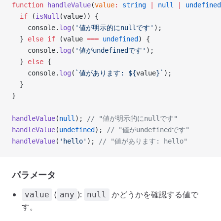
function
 handleValue
(
value
:
 string
 |
 null
 |
 undefined
  if
 (
isNull
(value)) {
    console.
log
(
'値が明示的にnullです'
);
  } 
else
 if
 (value 
===
 undefined
) {
    console.
log
(
'値がundefinedです'
);
  } 
else
 {
    console.
log
(
`値があります: ${
value
}`
);
  }
}
handleValue
(
null
); 
// "値が明示的にnullです"
handleValue
(
undefined
); 
// "値がundefinedです"
handleValue
(
'hello'
); 
// "値があります: hello"
パラメータ
(
):
かどうかを確認する値で
value
any
null
す。