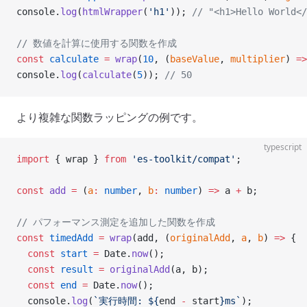
console.
log
(
htmlWrapper
(
'h1'
)); 
// "<h1>Hello World</
// 数値を計算に使用する関数を作成
const
 calculate
 =
 wrap
(
10
, (
baseValue
, 
multiplier
) 
=>
console.
log
(
calculate
(
5
)); 
// 50
より複雑な関数ラッピングの例です。
typescript
import
 { wrap } 
from
 'es-toolkit/compat'
;
const
 add
 =
 (
a
:
 number
, 
b
:
 number
) 
=>
 a 
+
 b;
// パフォーマンス測定を追加した関数を作成
const
 timedAdd
 =
 wrap
(add, (
originalAdd
, 
a
, 
b
) 
=>
 {
  const
 start
 =
 Date.
now
();
  const
 result
 =
 originalAdd
(a, b);
  const
 end
 =
 Date.
now
();
  console.
log
(
`実行時間: ${
end
 -
 start
}ms`
);