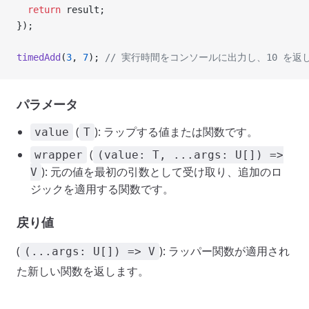
  return
 result;
});
timedAdd
(
3
, 
7
); 
// 実行時間をコンソールに出力し、10 を返
パラメータ
(
): ラップする値または関数です。
value
T
(
wrapper
(value: T, ...args: U[]) =>
): 元の値を最初の引数として受け取り、追加のロ
V
ジックを適用する関数です。
戻り値
(
): ラッパー関数が適用され
(...args: U[]) => V
た新しい関数を返します。