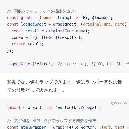
// 関数をラップしてログ機能を追加
const
 greet
 =
 (
name
:
 string
) 
=>
 `Hi, ${
name
}`
;
const
 loggedGreet
 =
 wrap
(greet, (
originalFunc
, 
name
) 
  const
 result
 =
 originalFunc
(name);
  console.
log
(
`[LOG] ${
result
}`
);
  return
 result;
});
loggedGreet
(
'Alice'
); 
// コンソールに "[LOG] Hi, Alic
関数でない値もラップできます。値はラッパー関数の最
初の引数として渡されます。
typescript
import
 { wrap } 
from
 'es-toolkit/compat'
;
// 文字列を HTML タグでラップする関数を作成
const
 htmlWrapper
 =
 wrap
(
'Hello World'
, (
text
, 
tag
) 
=