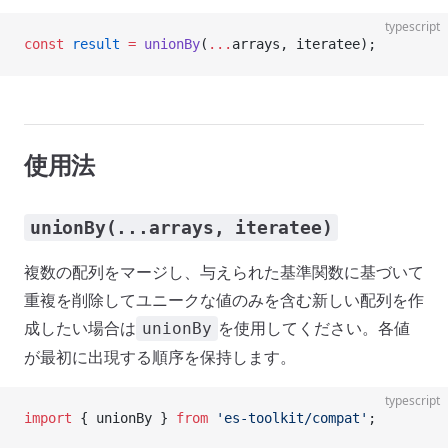
typescript
const
 result
 =
 unionBy
(
...
arrays, iteratee);
使用法
unionBy(...arrays, iteratee)
複数の配列をマージし、与えられた基準関数に基づいて
重複を削除してユニークな値のみを含む新しい配列を作
成したい場合は
を使用してください。各値
unionBy
が最初に出現する順序を保持します。
typescript
import
 { unionBy } 
from
 'es-toolkit/compat'
;