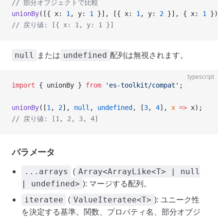
// 部分オブジェクトで比較
unionBy
([{ x: 
1
, y: 
1
 }], [{ x: 
1
, y: 
2
 }], { x: 
1
 })
// 戻り値: [{ x: 1, y: 1 }]
または
配列は無視されます。
null
undefined
typescript
import
 { unionBy } 
from
 'es-toolkit/compat'
;
unionBy
([
1
, 
2
], 
null
, 
undefined
, [
3
, 
4
], 
x
 =>
 x);
// 戻り値: [1, 2, 3, 4]
パラメータ
(
...arrays
Array<ArrayLike<T> | null
): マージする配列。
| undefined>
(
): ユニーク性
iteratee
ValueIteratee<T>
を決定する基準。関数、プロパティ名、部分オブジ