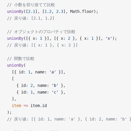
// 小数を切り捨てて比較
unionBy
([
2.1
], [
1.2
, 
2.3
], Math.floor);
// 戻り値: [2.1, 1.2]
// オブジェクトのプロパティで比較
unionBy
([{ x: 
1
 }], [{ x: 
2
 }, { x: 
1
 }], 
'x'
);
// 戻り値: [{ x: 1 }, { x: 2 }]
// 関数で比較
unionBy
(
  [{ id: 
1
, name: 
'a'
 }],
  [
    { id: 
2
, name: 
'b'
 },
    { id: 
1
, name: 
'c'
 },
  ],
  item
 =>
 item.id
);
// 戻り値: [{ id: 1, name: 'a' }, { id: 2, name: 'b' 