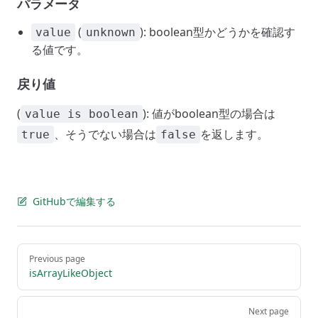
パラメータ
(
): boolean型かどうかを確認す
value
unknown
る値です。
戻り値
(
): 値がboolean型の場合は
value is boolean
、そうでない場合は
を返します。
true
false
GitHubで編集する
Pager
Previous page
isArrayLikeObject
Next page