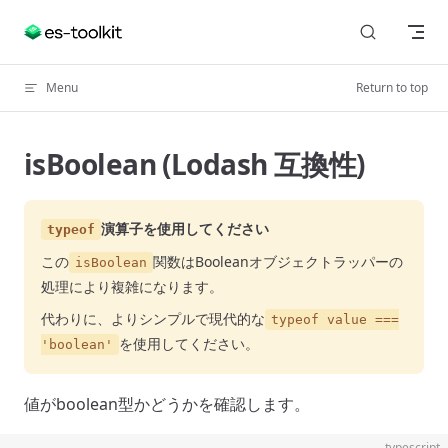
Skip to content
Menu
Return to top
isBoolean (Lodash 互換性)
演算子を使用してください
typeof
この
関数はBooleanオブジェクトラッパーの
isBoolean
処理により複雑になります。
代わりに、よりシンプルで現代的な
typeof value ===
を使用してください。
'boolean'
値がboolean型かどうかを確認します。
typescript