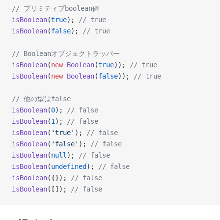
// プリミティブboolean値
isBoolean
(
true
); 
// true
isBoolean
(
false
); 
// true
// Booleanオブジェクトラッパー
isBoolean
(
new
 Boolean
(
true
)); 
// true
isBoolean
(
new
 Boolean
(
false
)); 
// true
// 他の型はfalse
isBoolean
(
0
); 
// false
isBoolean
(
1
); 
// false
isBoolean
(
'true'
); 
// false
isBoolean
(
'false'
); 
// false
isBoolean
(
null
); 
// false
isBoolean
(
undefined
); 
// false
isBoolean
({}); 
// false
isBoolean
([]); 
// false