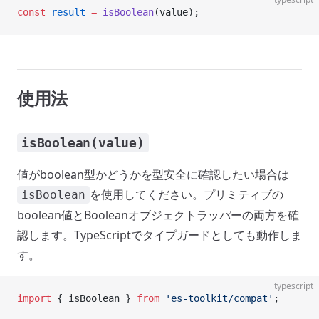
const
 result
 =
 isBoolean
(value);
使用法
isBoolean(value)
値がboolean型かどうかを型安全に確認したい場合は
を使用してください。プリミティブの
isBoolean
boolean値とBooleanオブジェクトラッパーの両方を確
認します。TypeScriptでタイプガードとしても動作しま
す。
typescript
import
 { isBoolean } 
from
 'es-toolkit/compat'
;