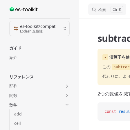
検索
K
Skip to content
Sidebar Navigation
es-toolkit/compat
Lodash 互換性
subtra
ガイド
演算子を使
紹介
-
この
subtrac
代わりに、よ
リファレンス
配列
2つの数値を減
関数
数学
const
 resul
add
ceil