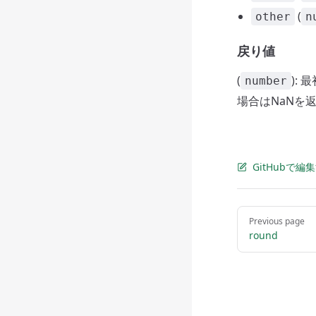
(
other
n
戻り値
(
):
number
場合はNaNを
GitHubで編
Pager
Previous page
round