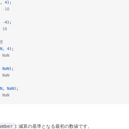
, 
4
);
 -10
 
-
4
);
 10
処理
N
, 
4
);
 NaN
 
NaN
);
 NaN
N
, 
NaN
);
 NaN
): 減算の基準となる最初の数値です。
umber