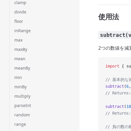
clamp
divide
使用法
floor
inRange
subtract(
max
2つの数値を減
maxBy
mean
import
 { su
meanBy
min
// 基本的な
minBy
subtract
(
6
,
// Returns:
multiply
parseInt
subtract
(
10
// Returns:
random
range
// 負の数の