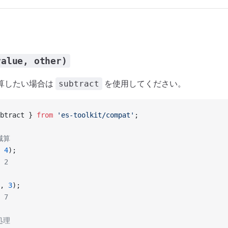
value, other)
算したい場合は
を使用してください。
subtract
btract } 
from
 'es-toolkit/compat'
;
減算
 
4
);
 2
, 
3
);
 7
処理