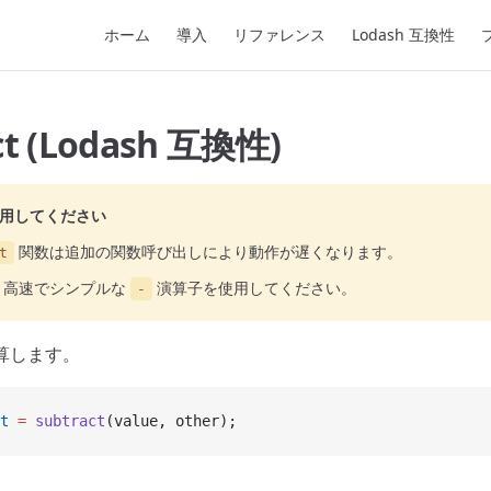
Main Navigation
ホーム
導入
リファレンス
Lodash 互換性
ct (Lodash 互換性)
用してください
関数は追加の関数呼び出しにより動作が遅くなります。
t
り高速でシンプルな
演算子を使用してください。
-
算します。
t
 =
 subtract
(value, other);