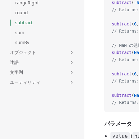
rangeRight
subtract
(
-
6
// Returns:
round
subtract
subtract
(
6
,
// Returns:
sum
sumBy
// NaN の
オブジェクト
subtract
(
Na
// Returns:
述語
文字列
subtract
(
6
,
// Returns:
ユーティリティ
subtract
(
Na
// Returns:
パラメータ
(
value
n