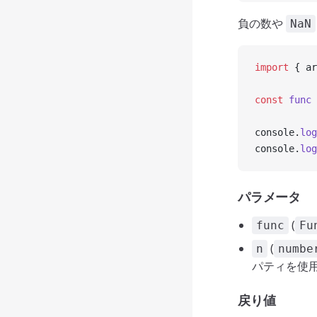
負の数や
NaN
import
 { ar
const
 func
 
console.
log
console.
log
パラメータ
(
func
Fu
(
n
numbe
パティを使
戻り値