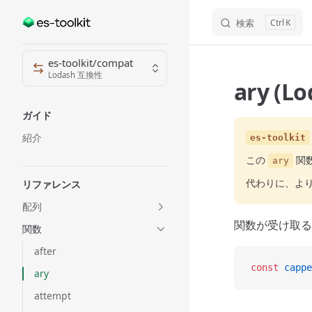
検索
K
Skip to content
Sidebar Navigation
es-toolkit/compat
Lodash 互換性
ary (L
ガイド
紹介
es-toolkit
この
関
ary
代わりに、よ
リファレンス
配列
関数が受け取る
関数
after
const
 cappe
ary
attempt