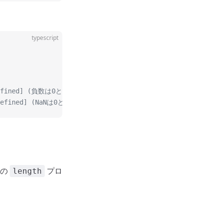
typescript
undefined] (負数は0として扱われる)
 undefined] (NaNは0として扱われる)
数の
プロ
length