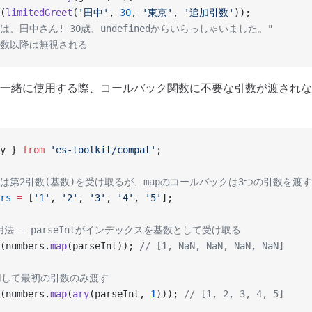
(
limitedGreet
(
'田中'
, 
30
, 
'東京'
, 
'追加引数'
));
ちは、田中さん! 30歳、undefinedからいらっしゃいました。"
の引数以降は無視される
一緒に使用する際、コールバック関数に不要な引数が渡されな
y } 
from
 'es-toolkit/compat'
;
eIntは第2引数(基数)を受け取るが、mapのコールバックは3つの引数を渡す
rs
 =
 [
'1'
, 
'2'
, 
'3'
, 
'4'
, 
'5'
];
用法 - parseIntがインデックスを基数として受け取る
(numbers.
map
(parseInt)); 
// [1, NaN, NaN, NaN, NaN]
使用して最初の引数のみ渡す
(numbers.
map
(
ary
(parseInt, 
1
))); 
// [1, 2, 3, 4, 5]