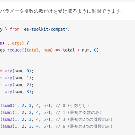
パラメータ引数の数だけを受け取るように制限できます。
y } 
from
 'es-toolkit/compat'
;
m
(
...
args
) {
gs.
reduce
((
total
, 
num
) 
=>
 total 
+
 num, 
0
);
=
 ary
(sum, 
0
);
=
 ary
(sum, 
1
);
=
 ary
(sum, 
2
);
=
 ary
(sum, 
3
);
(
sum0
(
1
, 
2
, 
3
, 
4
, 
5
)); 
// 0 (引数なし)
(
sum1
(
1
, 
2
, 
3
, 
4
, 
5
)); 
// 1 (最初の引数のみ)
(
sum2
(
1
, 
2
, 
3
, 
4
, 
5
)); 
// 3 (最初の2つの引数のみ)
(
sum3
(
1
, 
2
, 
3
, 
4
, 
5
)); 
// 6 (最初の3つの引数のみ)