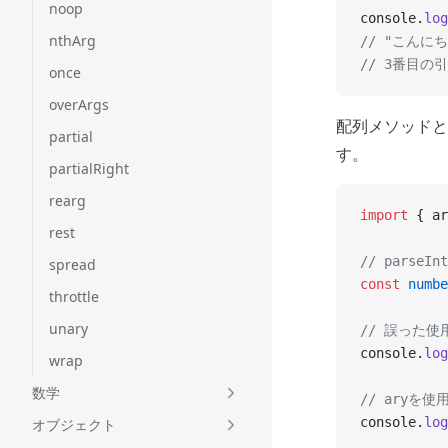
noop
console.
log
nthArg
// "こんに
// 3番目
once
overArgs
配列メソッドと
partial
す。
partialRight
rearg
import
 { ar
rest
// pars
spread
const
 numbe
throttle
unary
// 誤った使
console.
log
wrap
数学
// aryを
console.
log
オブジェクト