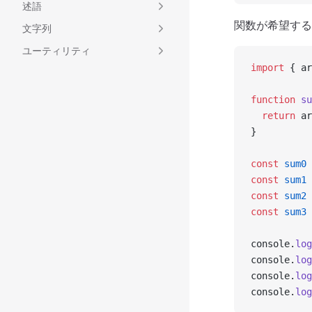
述語
関数が希望する
文字列
ユーティリティ
import
 { ar
function
 su
  return
 ar
}
const
 sum0
 
const
 sum1
 
const
 sum2
 
const
 sum3
 
console.
log
console.
log
console.
log
console.
log