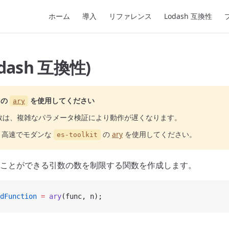
Main Navigation
ホーム
導入
リファレンス
Lodash 互換性
odash 互換性)
の
を使用してください
ary
数は、複雑なパラメータ検証により動作が遅くなります。
り高速でモダンな
の
ary
を使用してください。
es-toolkit
ことができる引数の数を制限する関数を作成します。
dFunction
 =
 ary
(func, n);