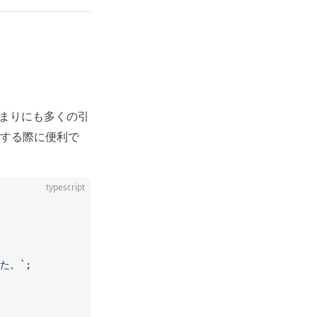
まりにも多くの引
する際に便利で
typescript
た。`
;