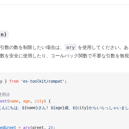
 n)
引数の数を制限したい場合は、
を使用してください。あ
ary
数を安全に使用したり、コールバック関数で不要な引数を無視
y } 
from
 'es-toolkit/compat'
;
使用法
eet
(
name
, 
age
, 
city
) {
こんにちは、${
name
}さん! ${
age
}歳、${
city
}からいらっしゃいまし
edGreet
 =
 ary
(greet, 
2
);