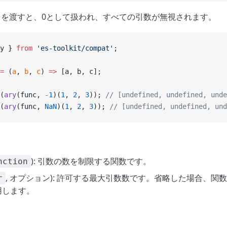
を渡すと、0として扱われ、すべての引数が無視されます。
y } 
from
 'es-toolkit/compat'
;
=
 (
a
, 
b
, 
c
) 
=>
 [a, b, c];
(
ary
(func, 
-
1
)(
1
, 
2
, 
3
)); 
// [undefined, undefined, 
(
ary
(func, 
NaN
)(
1
, 
2
, 
3
)); 
// [undefined, undefined,
): 引数の数を制限する関数です。
nction
, オプション): 許可する最大引数数です。省略した場合、関
r
用します。