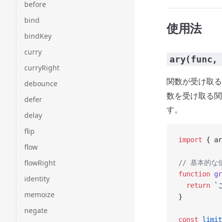
before
bind
使用法
bindKey
curry
ary(func,
curryRight
関数が受け取る
debounce
数を受け取る関
defer
す。
delay
flip
import
 { ar
flow
flowRight
// 基本的な
function
 gr
identity
  return
 `
memoize
}
negate
const
 limit