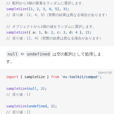
// 配列から3個の要素をランダムに選択します。
sampleSize
([
1
, 
2
, 
3
, 
4
, 
5
], 
3
);
// 戻り値：[2, 4, 5]（実際の結果は異なる場合があります）
// オブジェクトから2個の値をランダムに選択します。
sampleSize
({ a: 
1
, b: 
2
, c: 
3
, d: 
4
 }, 
2
);
// 戻り値：[2, 4]（実際の結果は異なる場合があります）
や
は空の配列として処理しま
null
undefined
す。
typescript
import
 { sampleSize } 
from
 'es-toolkit/compat'
;
sampleSize
(
null
, 
2
);
// 戻り値：[]
sampleSize
(
undefined
, 
2
);
// 戻り値：[]