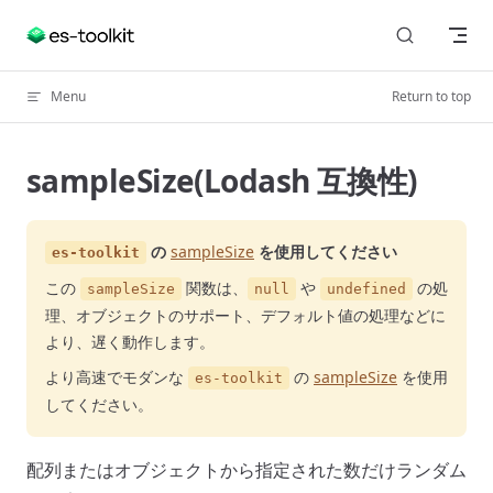
Skip to content
Menu
Return to top
sampleSize(Lodash 互換性)
の
sampleSize
を使用してください
es-toolkit
この
関数は、
や
の処
sampleSize
null
undefined
理、オブジェクトのサポート、デフォルト値の処理などに
より、遅く動作します。
より高速でモダンな
の
sampleSize
を使用
es-toolkit
してください。
配列またはオブジェクトから指定された数だけランダム