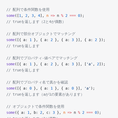
// 配列で条件関数を使用
some
([
1
, 
2
, 
3
, 
4
], 
n
 =>
 n 
%
 2
 ===
 0
);
// trueを返します（2と4が偶数）
// 配列で部分オブジェクトでマッチング
some
([{ a: 
1
 }, { a: 
2
 }, { a: 
3
 }], { a: 
2
 });
// trueを返します
// 配列でプロパティ-値ペアでマッチング
some
([{ a: 
1
 }, { a: 
2
 }, { a: 
3
 }], [
'a'
, 
2
]);
// trueを返します
// 配列でプロパティ名で真かを確認
some
([{ a: 
0
 }, { a: 
1
 }, { a: 
0
 }], 
'a'
);
// trueを返します（aが1の要素があります）
// オブジェクトで条件関数を使用
some
({ a: 
1
, b: 
2
, c: 
3
 }, 
n
 =>
 n 
%
 2
 ===
 0
);