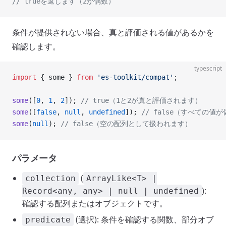
// trueを返します（2が偶数）
条件が提供されない場合、真と評価される値があるかを
確認します。
typescript
import
 { some } 
from
 'es-toolkit/compat'
;
some
([
0
, 
1
, 
2
]); 
// true（1と2が真と評価されます）
some
([
false
, 
null
, 
undefined
]); 
// false（すべての値
some
(
null
); 
// false（空の配列として扱われます）
パラメータ
(
collection
ArrayLike<T> |
):
Record<any, any> | null | undefined
確認する配列またはオブジェクトです。
(選択): 条件を確認する関数、部分オブ
predicate