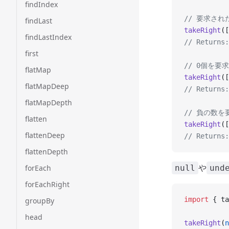
findIndex
// 要求さ
findLast
takeRight
([
findLastIndex
// Returns:
first
// 0個を要求
flatMap
takeRight
([
flatMapDeep
// Returns:
flatMapDepth
// 負の数を
flatten
takeRight
([
flattenDeep
// Returns:
flattenDepth
や
forEach
null
und
forEachRight
import
 { ta
groupBy
head
takeRight
(
n