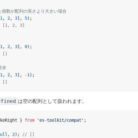
れた個数が配列の長さより大きい場合
1
, 
2
, 
3
], 
5
);
 [1, 2, 3]
1
, 
2
, 
3
], 
0
);
 []
要求
1
, 
2
, 
3
], 
-
1
);
 []
は空の配列として扱われます。
efined
keRight } 
from
 'es-toolkit/compat'
;
ull
, 
2
); 
// []