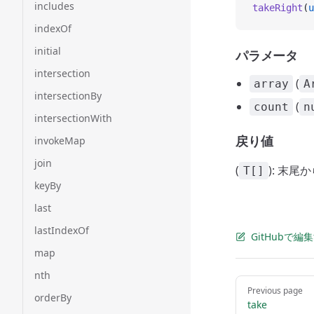
includes
takeRight
(
u
indexOf
initial
パラメータ
intersection
(
array
A
intersectionBy
(
count
n
intersectionWith
戻り値
invokeMap
join
(
): 末
T[]
keyBy
last
lastIndexOf
GitHubで編
map
nth
Pager
Previous page
orderBy
take