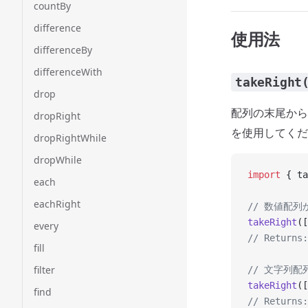
countBy
difference
使用法
differenceBy
differenceWith
takeRight
drop
配列の末尾から
dropRight
を使用してくだ
dropRightWhile
dropWhile
import
 { ta
each
eachRight
// 数値配
takeRight
([
every
// Returns:
fill
filter
// 文字列
takeRight
([
find
// Returns: