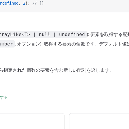
ndefined
, 
2
); 
// []
): 要素を取得する
rrayLike<T> | null | undefined
, オプション): 取得する要素の個数です。デフォルト値
umber
尾から指定された個数の要素を含む新しい配列を返します。
集する