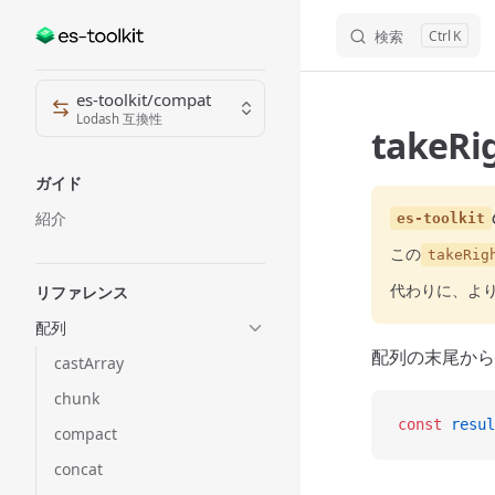
検索
K
Skip to content
Sidebar Navigation
es-toolkit/compat
Lodash 互換性
takeRi
ガイド
紹介
es-toolkit
この
takeRig
代わりに、よ
リファレンス
配列
配列の末尾から
castArray
chunk
const
 resul
compact
concat