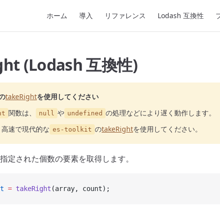
Main Navigation
ホーム
導入
リファレンス
Lodash 互換性
ght (Lodash 互換性)
の
takeRight
を使用してください
関数は、
や
の処理などにより遅く動作します。
ht
null
undefined
り高速で現代的な
の
takeRight
を使用してください。
es-toolkit
指定された個数の要素を取得します。
t
 =
 takeRight
(array, count);