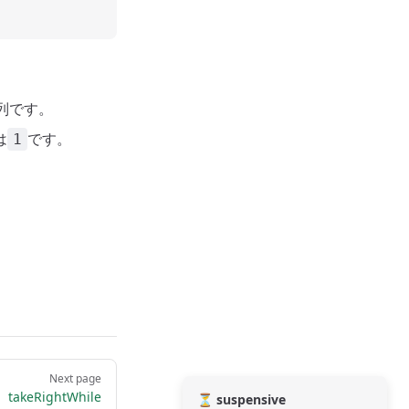
配列です。
は
です。
1
Next page
takeRightWhile
⏳ suspensive