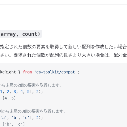
(array, count)
指定された個数の要素を取得して新しい配列を作成したい場合
さい。要求された個数が配列の長さより大きい場合は、配列全
keRight } 
from
 'es-toolkit/compat'
;
列から末尾の2個の要素を取得します。
1
, 
2
, 
3
, 
4
, 
5
], 
2
);
 [4, 5]
配列から末尾の3個の要素を取得します。
'a'
, 
'b'
, 
'c'
], 
2
);
 ['b', 'c']