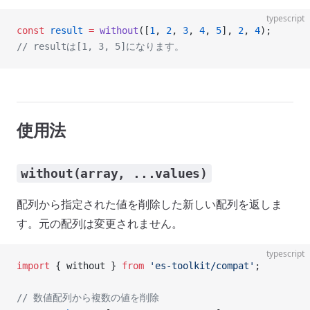
typescript
const
 result
 =
 without
([
1
, 
2
, 
3
, 
4
, 
5
], 
2
, 
4
);
// resultは[1, 3, 5]になります。
使用法
without(array, ...values)
配列から指定された値を削除した新しい配列を返しま
す。元の配列は変更されません。
typescript
import
 { without } 
from
 'es-toolkit/compat'
;
// 数値配列から複数の値を削除