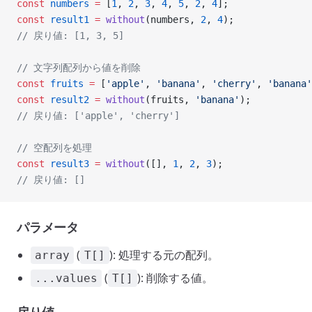
const
 numbers
 =
 [
1
, 
2
, 
3
, 
4
, 
5
, 
2
, 
4
];
const
 result1
 =
 without
(numbers, 
2
, 
4
);
// 戻り値: [1, 3, 5]
// 文字列配列から値を削除
const
 fruits
 =
 [
'apple'
, 
'banana'
, 
'cherry'
, 
'banana'
const
 result2
 =
 without
(fruits, 
'banana'
);
// 戻り値: ['apple', 'cherry']
// 空配列を処理
const
 result3
 =
 without
([], 
1
, 
2
, 
3
);
// 戻り値: []
パラメータ
(
): 処理する元の配列。
array
T[]
(
): 削除する値。
...values
T[]