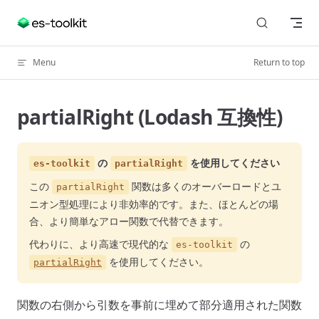
Skip to content
Menu
Return to top
partialRight (Lodash 互換性)
の
を使用してください
es-toolkit
partialRight
この
関数は多くのオーバーロードとユ
partialRight
ニオン型処理により非効率的です。また、ほとんどの場
合、より簡単なアロー関数で代替できます。
代わりに、より高速で現代的な
の
es-toolkit
を使用してください。
partialRight
関数の右側から引数を事前に埋めて部分適用された関数