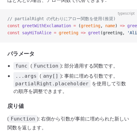
ほとんどの場合、アロー関数で代替できます:
typescript
// partialRight の代わりにアロー関数を使用(推奨)
const
 greetWithExclamation
 =
 (
greeting
, 
name
) 
=>
 gree
const
 sayHiToAlice
 =
 greeting
 =>
 greet
(greeting, 
'Ali
パラメータ
(
): 部分適用する関数です。
func
Function
(
): 事前に埋める引数です。
...args
any[]
を使用して引数
partialRight.placeholder
の順序を調整できます。
戻り値
(
): 右側から引数が事前に埋められた新しい
Function
関数を返します。