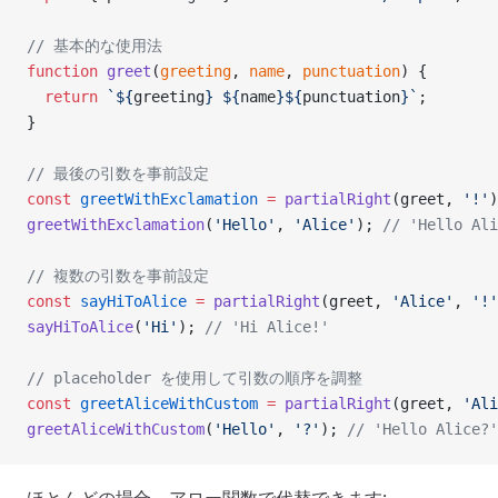
// 基本的な使用法
function
 greet
(
greeting
, 
name
, 
punctuation
) {
  return
 `${
greeting
} ${
name
}${
punctuation
}`
;
}
// 最後の引数を事前設定
const
 greetWithExclamation
 =
 partialRight
(greet, 
'!'
)
greetWithExclamation
(
'Hello'
, 
'Alice'
); 
// 'Hello Ali
// 複数の引数を事前設定
const
 sayHiToAlice
 =
 partialRight
(greet, 
'Alice'
, 
'!'
sayHiToAlice
(
'Hi'
); 
// 'Hi Alice!'
// placeholder を使用して引数の順序を調整
const
 greetAliceWithCustom
 =
 partialRight
(greet, 
'Ali
greetAliceWithCustom
(
'Hello'
, 
'?'
); 
// 'Hello Alice?'