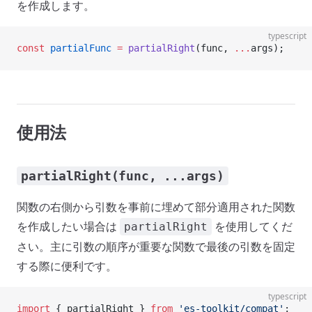
を作成します。
typescript
const
 partialFunc
 =
 partialRight
(func, 
...
args);
使用法
partialRight(func, ...args)
関数の右側から引数を事前に埋めて部分適用された関数
を作成したい場合は
を使用してくだ
partialRight
さい。主に引数の順序が重要な関数で最後の引数を固定
する際に便利です。
typescript
import
 { partialRight } 
from
 'es-toolkit/compat'
;