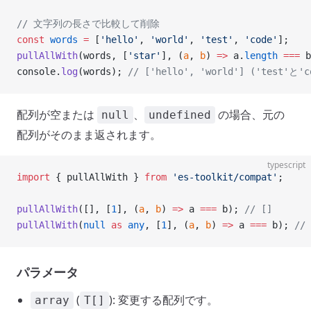
// 文字列の長さで比較して削除
const
 words
 =
 [
'hello'
, 
'world'
, 
'test'
, 
'code'
];
pullAllWith
(words, [
'star'
], (
a
, 
b
) 
=>
 a.
length
 ===
 b
console.
log
(words); 
// ['hello', 'world'] ('tes
配列が空または
、
の場合、元の
null
undefined
配列がそのまま返されます。
typescript
import
 { pullAllWith } 
from
 'es-toolkit/compat'
;
pullAllWith
([], [
1
], (
a
, 
b
) 
=>
 a 
===
 b); 
// []
pullAllWith
(
null
 as
 any
, [
1
], (
a
, 
b
) 
=>
 a 
===
 b); 
// 
パラメータ
(
): 変更する配列です。
array
T[]