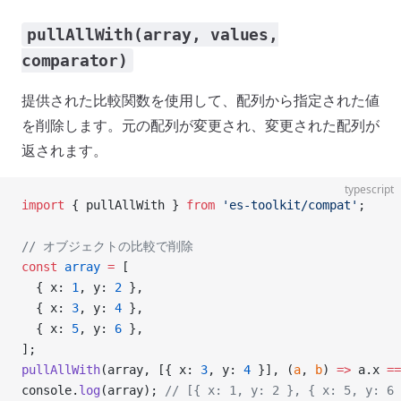
pullAllWith(array, values,
comparator)
提供された比較関数を使用して、配列から指定された値
を削除します。元の配列が変更され、変更された配列が
返されます。
typescript
import
 { pullAllWith } 
from
 'es-toolkit/compat'
;
// オブジェクトの比較で削除
const
 array
 =
 [
  { x: 
1
, y: 
2
 },
  { x: 
3
, y: 
4
 },
  { x: 
5
, y: 
6
 },
];
pullAllWith
(array, [{ x: 
3
, y: 
4
 }], (
a
, 
b
) 
=>
 a.x 
==
console.
log
(array); 
// [{ x: 1, y: 2 }, { x: 5, y: 6 