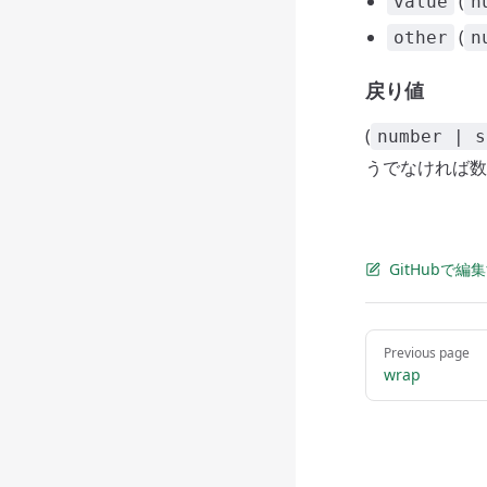
(
value
n
(
other
n
戻り値
(
number | s
うでなければ数
GitHubで編
Pager
Previous page
wrap