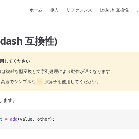
Main Navigation
ホーム
導入
リファレンス
Lodash 互換性
odash 互換性)
用してください
数は複雑な型変換と文字列処理により動作が遅くなります。
り高速でシンプルな
演算子を使用してください。
+
します。
t
 =
 add
(value, other);