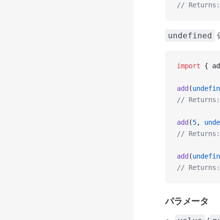
// Returns:
undefined
import
 { ad
add
(
undefin
// Returns:
add
(
5
, 
unde
// Returns:
add
(
undefin
// Returns:
パラメータ