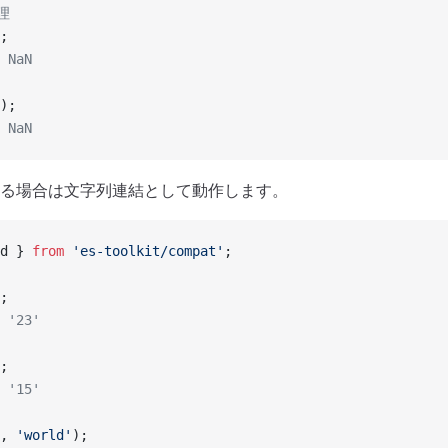
処理
;
 NaN
);
 NaN
る場合は文字列連結として動作します。
d } 
from
 'es-toolkit/compat'
;
;
 '23'
;
 '15'
, 
'world'
);