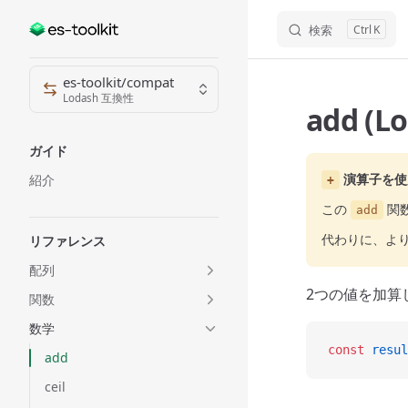
検索
K
Skip to content
Sidebar Navigation
es-toolkit/compat
Lodash 互換性
add (L
ガイド
演算子を使
紹介
+
この
関
add
代わりに、よ
リファレンス
配列
2つの値を加算
関数
数学
const
 resul
add
ceil