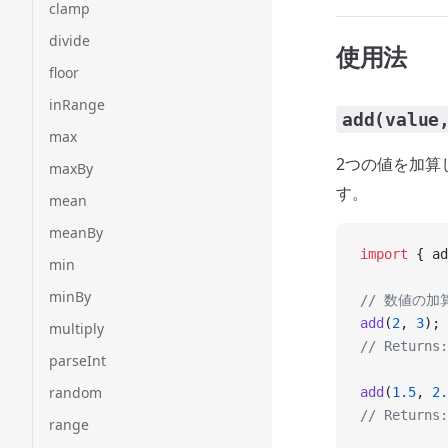
clamp
divide
使用法
floor
inRange
add(value
max
2つの値を加算
maxBy
す。
mean
meanBy
import
 { ad
min
minBy
// 数値の加
add
(
2
, 
3
);
multiply
// Returns:
parseInt
random
add
(
1.5
, 
2.
// Returns:
range