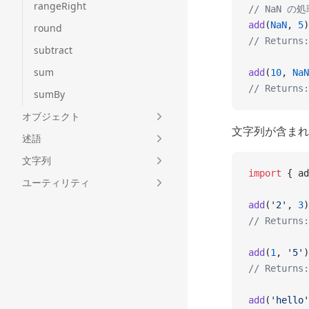
rangeRight
// NaN の
add
(
NaN
, 
5
)
round
// Returns:
subtract
sum
add
(
10
, 
NaN
// Returns:
sumBy
オブジェクト
文字列が含まれ
述語
文字列
import
 { ad
ユーティリティ
add
(
'2'
, 
3
)
// Returns:
add
(
1
, 
'5'
)
// Returns:
add
(
'hello'