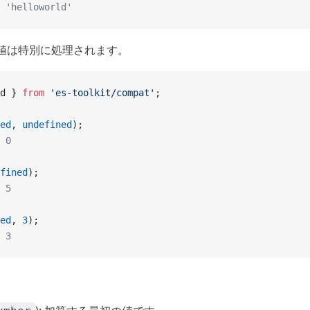
 'helloworld'
値は特別に処理されます。
d } 
from
 'es-toolkit/compat'
;
ed
, 
undefined
);
 0
fined
);
 5
ed
, 
3
);
 3