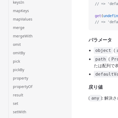
keysIn
// => 'defa
mapKeys
get
(
undefin
mapValues
// => 'defa
merge
mergeWith
パラメータ
omit
(
object
omitBy
(
path
Pr
pick
たは配列で
pickBy
defaultV
property
戻り値
propertyOf
result
(
): 解
any
set
setWith