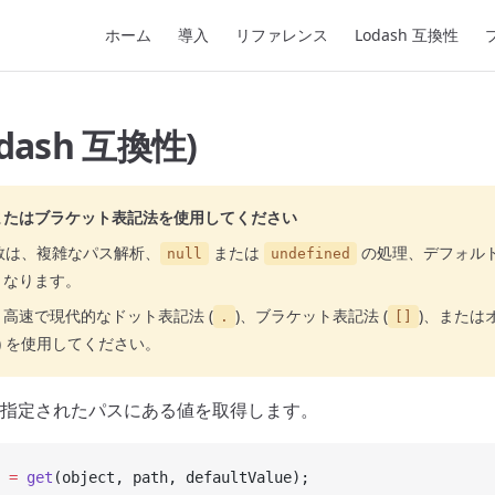
Main Navigation
ホーム
導入
リファレンス
Lodash 互換性
odash 互換性)
またはブラケット表記法を使用してください
数は、複雑なパス解析、
または
の処理、デフォル
null
undefined
くなります。
高速で現代的なドット表記法 (
)、ブラケット表記法 (
)、または
.
[]
) を使用してください。
指定されたパスにある値を取得します。
 =
 get
(object, path, defaultValue);