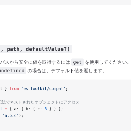
t, path, defaultValue?)
のパスから安全に値を取得するには
を使用してください
get
の場合は、デフォルト値を返します。
undefined
t } 
from
 'es-toolkit/compat'
;
表記法でネストされたオブジェクトにアクセス
t
 =
 { a: { b: { c: 
3
 } } };
 
'a.b.c'
);