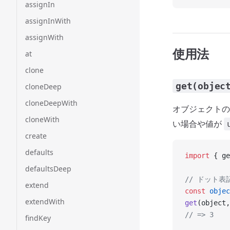
assignIn
assignInWith
assignWith
使用法
at
clone
get(objec
cloneDeep
cloneDeepWith
オブジェクト
cloneWith
い場合や値が
create
defaults
import
 { ge
defaultsDeep
// ドット
extend
const
 objec
extendWith
get
(object,
// => 3
findKey