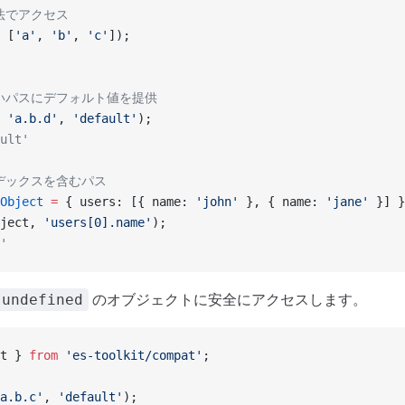
記法でアクセス
 [
'a'
, 
'b'
, 
'c'
]);
ないパスにデフォルト値を提供
 
'a.b.d'
, 
'default'
);
ult'
ンデックスを含むパス
Object
 =
 { users: [{ name: 
'john'
 }, { name: 
'jane'
 }] }
ject, 
'users[0].name'
);
'
のオブジェクトに安全にアクセスします。
undefined
t } 
from
 'es-toolkit/compat'
;
a.b.c'
, 
'default'
);