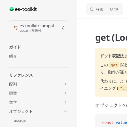
検索
K
Skip to content
Sidebar Navigation
es-toolkit/compat
Lodash 互換性
get (L
ガイド
ドット表記法
紹介
この
関
get
り、動作が遅
リファレンス
代わりに、より
配列
イニング (
?.
関数
数学
オブジェクトの
オブジェクト
assign
const
 value