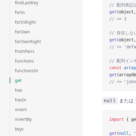
findLastKey
// 配列表
forIn
get
(object,
// => 3
forInRight
forOwn
// 存在し
get
(object,
forOwnRight
// => 'defa
fromPairs
functions
// 配列イ
const
 array
functionsIn
get
(arrayOb
get
// => 'john
has
hasIn
または
null
invert
invertBy
import
 { ge
keys
get
(
null
, 
'