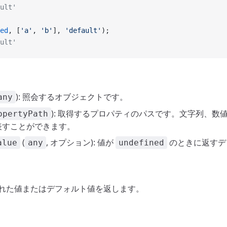
ult'
ed
, [
'a'
, 
'b'
], 
'default'
);
ult'
): 照会するオブジェクトです。
any
): 取得するプロパティのパスです。文字列、数
opertyPath
表すことができます。
(
, オプション): 値が
のときに返すデ
alue
any
undefined
決された値またはデフォルト値を返します。