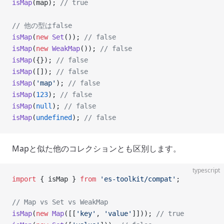
isMap
(map); 
// true
// 他の型はfalse
isMap
(
new
 Set
()); 
// false
isMap
(
new
 WeakMap
()); 
// false
isMap
({}); 
// false
isMap
([]); 
// false
isMap
(
'map'
); 
// false
isMap
(
123
); 
// false
isMap
(
null
); 
// false
isMap
(
undefined
); 
// false
Mapと似た他のコレクションとも区別します。
typescript
import
 { isMap } 
from
 'es-toolkit/compat'
;
// Map vs Set vs WeakMap
isMap
(
new
 Map
([[
'key'
, 
'value'
]])); 
// true