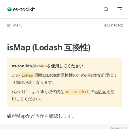
Skip to content
Menu
Return to top
isMap (Lodash 互換性)
es-toolkitの
isMap
を使用してください
この
関数はLodash互換性のための複雑な処理によ
isMap
り動作が遅くなります。
代わりに、より速く現代的な
の
isMap
を使
es-toolkit
用してください。
値がMapかどうかを確認します。
typescript