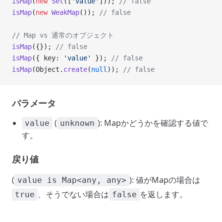
isMap
(
new
 Set
([
'value'
])); 
// false
isMap
(
new
 WeakMap
()); 
// false
// Map vs 通常のオブジェクト
isMap
({}); 
// false
isMap
({ key: 
'value'
 }); 
// false
isMap
(Object.
create
(
null
)); 
// false
パラメータ
(
): Mapかどうかを確認する値で
value
unknown
す。
戻り値
(
): 値がMapの場合は
value is Map<any, any>
、そうでない場合は
を返します。
true
false