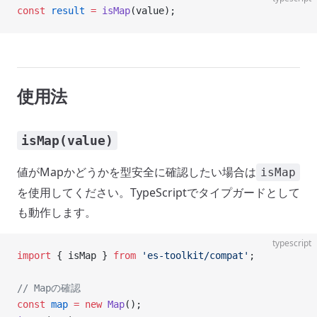
const
 result
 =
 isMap
(value);
使用法
isMap(value)
値がMapかどうかを型安全に確認したい場合は
isMap
を使用してください。TypeScriptでタイプガードとして
も動作します。
typescript
import
 { isMap } 
from
 'es-toolkit/compat'
;
// Mapの確認
const
 map
 =
 new
 Map
();