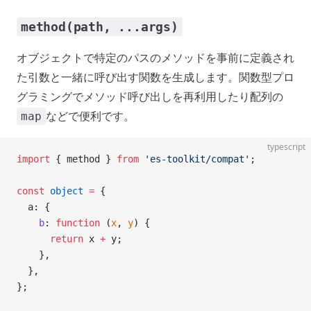
method(path, ...args)
オブジェクトで特定のパスのメソッドを事前に定義され
た引数と一緒に呼び出す関数を生成します。関数型プロ
グラミングでメソッド呼び出しを再利用したり配列の
などで便利です。
map
typescript
import
 { method } 
from
 'es-toolkit/compat'
;
const
 object
 =
 {
  a: {
    b
: 
function
 (
x
, 
y
) {
      return
 x 
+
 y;
    },
  },
};