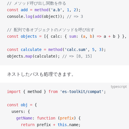
// メソッド呼び出し関数を作る
const
 add
 =
 method
(
'a.b'
, 
1
, 
2
);
console.
log
(
add
(object)); 
// => 3
// 配列で各オブジェクトのメソッドを呼び出す
const
 objects
 =
 [{ calc: { 
sum
: (
a
, 
b
) 
=>
 a 
+
 b } }, 
const
 calculate
 =
 method
(
'calc.sum'
, 
5
, 
3
);
objects.
map
(calculate); 
// => [8, 15]
ネストしたパスも処理できます。
typescript
import
 { method } 
from
 'es-toolkit/compat'
;
const
 obj
 =
 {
  users: {
    getName
: 
function
 (
prefix
) {
      return
 prefix 
+
 this
.name;