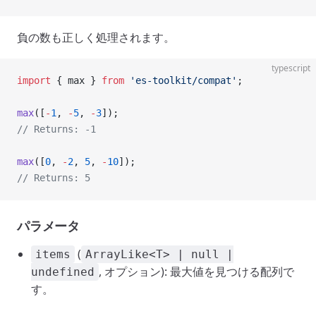
負の数も正しく処理されます。
typescript
import
 { max } 
from
 'es-toolkit/compat'
;
max
([
-
1
, 
-
5
, 
-
3
]);
// Returns: -1
max
([
0
, 
-
2
, 
5
, 
-
10
]);
// Returns: 5
パラメータ
(
items
ArrayLike<T> | null |
, オプション): 最大値を見つける配列で
undefined
す。