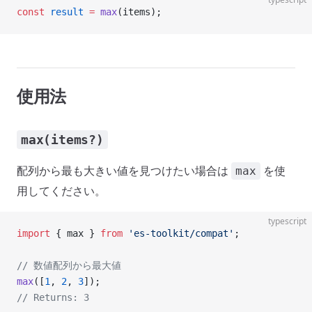
const
 result
 =
 max
(items);
使用法
max(items?)
配列から最も大きい値を見つけたい場合は
を使
max
用してください。
typescript
import
 { max } 
from
 'es-toolkit/compat'
;
// 数値配列から最大値
max
([
1
, 
2
, 
3
]);
// Returns: 3