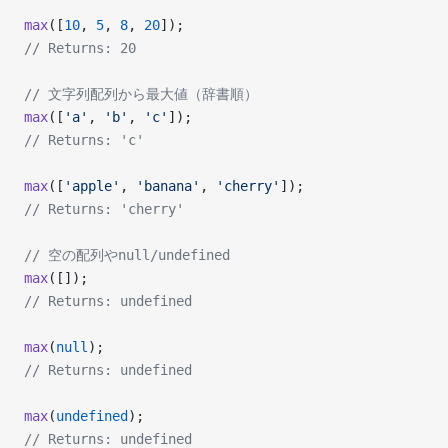
max
([
10
, 
5
, 
8
, 
20
]);
// Returns: 20
// 文字列配列から最大値（辞書順）
max
([
'a'
, 
'b'
, 
'c'
]);
// Returns: 'c'
max
([
'apple'
, 
'banana'
, 
'cherry'
]);
// Returns: 'cherry'
// 空の配列やnull/undefined
max
([]);
// Returns: undefined
max
(
null
);
// Returns: undefined
max
(
undefined
);
// Returns: undefined